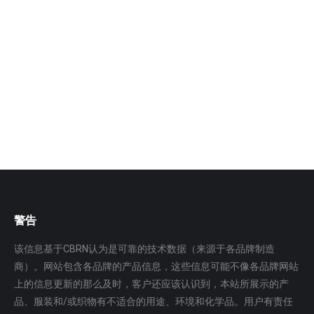
化防护服 污染防护服
NBC4420G核生化防护套装 技术要求： 用于突发事件
核、生物、化学事故现场的个人防护装备；应用于化学
或生化…
更多
警告
该信息基于CBRN认为是可靠的技术数据（来源于各品牌制造
商）。网站包含各品牌的产品信息，这些信息可能不像各品牌网站
上的信息更新的那么及时，客户还应该认识到，本站所展示的产
品、服装和/或织物有不适合的用途、环境和化学品。用户有责任