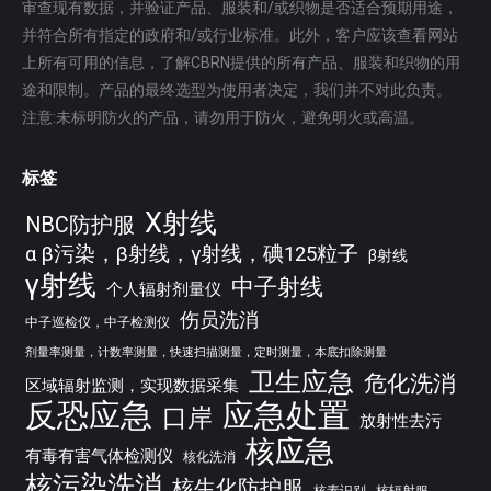
审查现有数据，并验证产品、服装和/或织物是否适合预期用途，
并符合所有指定的政府和/或行业标准。此外，客户应该查看网站
上所有可用的信息，了解CBRN提供的所有产品、服装和织物的用
途和限制。产品的最终选型为使用者决定，我们并不对此负责。
注意:未标明防火的产品，请勿用于防火，避免明火或高温。
标签
X射线
NBC防护服
α β污染，β射线，γ射线，碘125粒子
β射线
γ射线
中子射线
个人辐射剂量仪
伤员洗消
中子巡检仪，中子检测仪
剂量率测量，计数率测量，快速扫描测量，定时测量，本底扣除测量
卫生应急
危化洗消
区域辐射监测，实现数据采集
反恐应急
应急处置
口岸
放射性去污
核应急
有毒有害气体检测仪
核化洗消
核污染洗消
核生化防护服
核素识别
核辐射服