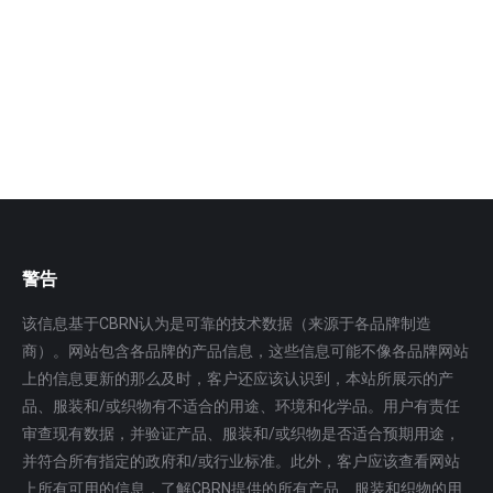
受损坏死程度 能够动态监测人体因功能变化而引起的热
场分布变化，…
更多
警告
该信息基于CBRN认为是可靠的技术数据（来源于各品牌制造
商）。网站包含各品牌的产品信息，这些信息可能不像各品牌网站
上的信息更新的那么及时，客户还应该认识到，本站所展示的产
品、服装和/或织物有不适合的用途、环境和化学品。用户有责任
审查现有数据，并验证产品、服装和/或织物是否适合预期用途，
并符合所有指定的政府和/或行业标准。此外，客户应该查看网站
上所有可用的信息，了解CBRN提供的所有产品、服装和织物的用