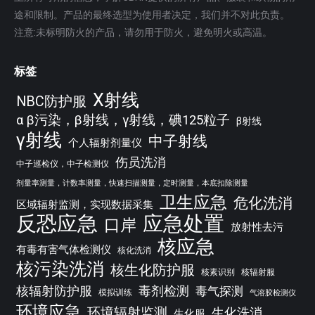
途和限制。产品的最终选型为使用者决定，我们并不对此负责。
注意:未标明防火的产品，请勿用于防火，避免明火或高温。
标签
X射线
NBC防护服
α β污染，β射线，γ射线，碘125粒子
β射线
γ射线
中子射线
个人辐射剂量仪
伤员洗消
中子巡检仪，中子检测仪
剂量率测量，计数率测量，快速扫描测量，定时测量，本底扣除测量
卫生应急
危化洗消
区域辐射监测，实现数据采集
反恐应急
应急处置
口岸
放射性去污
核应急
有毒有害气体检测仪
核化洗消
核污染洗消
核生化防护服
核素识别
核辐射服
核辐射防护服
毒剂检测
毒气探测
模拟训练
气溶胶检测仪
环境应急
环境辐射监测
生化洗消
生化服