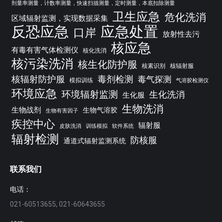
剂量率测量，计数率测量，快速扫描测量，定时测量，本底扣除测量
卫生应急
危化洗消
区域辐射监测，实现数据采集
反恐应急
应急处置
口岸
放射性去污
核应急
有毒有害气体检测仪
核化洗消
核污染洗消
核生化防护服
核素识别
核辐射服
核辐射防护服
毒剂检测
毒气探测
模拟训练
气溶胶检测仪
环境应急
环境辐射监测
生化洗消
生化服
生物洗消
生物战剂
生物气溶胶
生物有害因子
疾控中心
辐射服
皮肤洗消
训练模拟
软件系统
辐射检测
防核服
通道式辐射监测系统
联系我们
电话：
021-60513655, 021-60643655