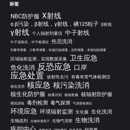
标签
X射线
NBC防护服
α β污染，β射线，γ射线，碘125粒子
β射线
γ射线
中子射线
个人辐射剂量仪
伤员洗消
中子巡检仪，中子检测仪
剂量率测量，计数率测量，快速扫描测量，定时测量，本底扣除测量
卫生应急
区域辐射监测，实现数据采集
反恐应急
口岸
危化洗消
应急处置
放射性去污
有毒有害气体检测仪
核应急
核污染洗消
核化洗消
核生化防护服
核辐射防护服
核素识别
核辐射服
毒剂检测
毒气探测
模拟训练
气溶胶检测仪
环境应急
环境辐射监测
生化洗消
生化服
生物洗消
生物战剂
生物气溶胶
生物有害因子
疾控中心
辐射服