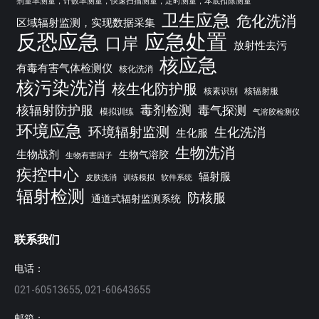
剂量率测量，计数率测量，快速扫描测量，定时测量，本底扣除测量
卫生应急
危化洗消
区域辐射监测，实现数据采集
反恐应急
应急处置
口岸
放射性去污
核应急
有毒有害气体检测仪
核化洗消
核污染洗消
核生化防护服
核素识别
核辐射服
核辐射防护服
毒剂检测
毒气探测
模拟训练
气溶胶检测仪
环境应急
环境辐射监测
生化洗消
生化服
生物洗消
生物战剂
生物气溶胶
生物有害因子
疾控中心
辐射服
皮肤洗消
训练模拟
软件系统
辐射检测
防核服
通道式辐射监测系统
联系我们
电话：
021-60513655, 021-60643655
邮箱：