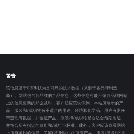
控制区内部向外部携带的小型工具、小型仪器仪表等的γ
放射…
更多
警告
该信息基于CBRN认为是可靠的技术数据（来源于各品牌制造
商）。网站包含各品牌的产品信息，这些信息可能不像各品牌网站
上的信息更新的那么及时，客户还应该认识到，本站所展示的产
品、服装和/或织物有不适合的用途、环境和化学品。用户有责任
审查现有数据，并验证产品、服装和/或织物是否适合预期用途，
并符合所有指定的政府和/或行业标准。此外，客户应该查看网站
上所有可用的信息，了解CBRN提供的所有产品、服装和织物的用