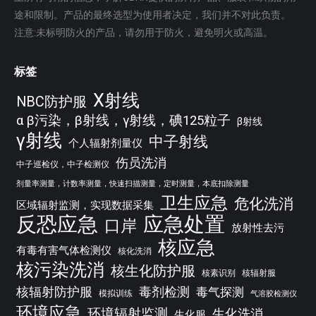
途和限制。产品的最终选型为使用者决定，我们并不对此负责。
注意:未标明防火的产品，请勿用于防火，避免明火或高温。
标签
X射线
NBC防护服
α β污染，β射线，γ射线，碘125粒子
β射线
γ射线
中子射线
个人辐射剂量仪
伤员洗消
中子巡检仪，中子检测仪
剂量率测量，计数率测量，快速扫描测量，定时测量，本底扣除测量
卫生应急
危化洗消
区域辐射监测，实现数据采集
反恐应急
应急处置
口岸
放射性去污
核应急
有毒有害气体检测仪
核化洗消
核污染洗消
核生化防护服
核素识别
核辐射服
核辐射防护服
毒剂检测
毒气探测
模拟训练
气溶胶检测仪
环境应急
环境辐射监测
生化洗消
生化服