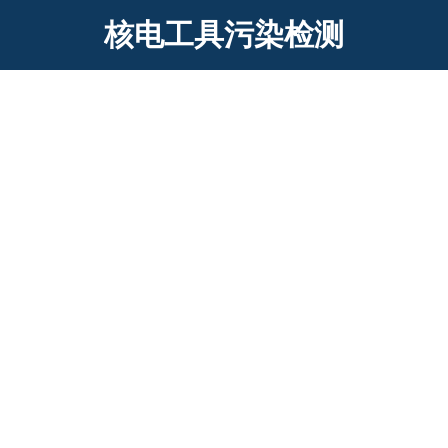
核电工具污染检测
HS-3039 小物品辐射监测仪
产品简介： HS-3039工具污染监测仪用于监测由放射性