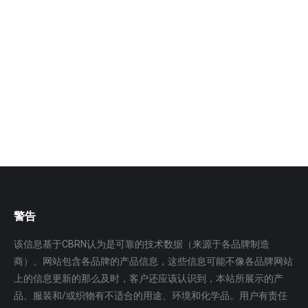
迁移谱仪
HS-A7715手持式化学毒剂侦检仪/便携式有毒有害物质
检测仪融合国际先进的离子迁移谱技术、拉曼光谱技术
及阵列…
更多
警告
该信息基于CBRN认为是可靠的技术数据（来源于各品牌制造
商）。网站包含各品牌的产品信息，这些信息可能不像各品牌网站
上的信息更新的那么及时，客户还应该认识到，本站所展示的产
品、服装和/或织物有不适合的用途、环境和化学品。用户有责任