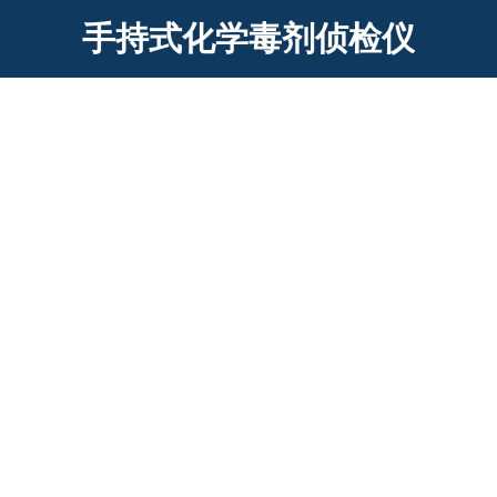
手持式化学毒剂侦检仪
HS-807G痕量危险物质/化学毒剂检测仪/
离子迁移谱仪