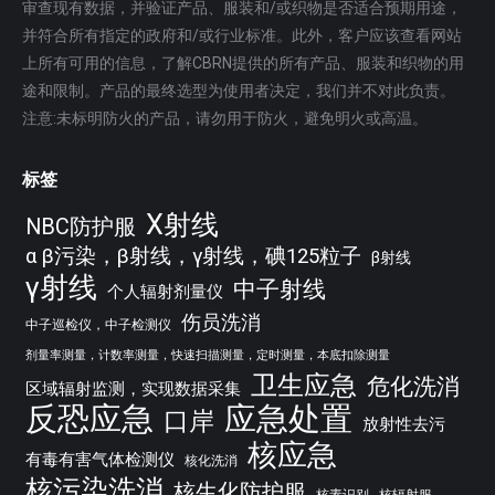
审查现有数据，并验证产品、服装和/或织物是否适合预期用途，
并符合所有指定的政府和/或行业标准。此外，客户应该查看网站
上所有可用的信息，了解CBRN提供的所有产品、服装和织物的用
途和限制。产品的最终选型为使用者决定，我们并不对此负责。
注意:未标明防火的产品，请勿用于防火，避免明火或高温。
标签
X射线
NBC防护服
α β污染，β射线，γ射线，碘125粒子
β射线
γ射线
中子射线
个人辐射剂量仪
伤员洗消
中子巡检仪，中子检测仪
剂量率测量，计数率测量，快速扫描测量，定时测量，本底扣除测量
卫生应急
危化洗消
区域辐射监测，实现数据采集
反恐应急
应急处置
口岸
放射性去污
核应急
有毒有害气体检测仪
核化洗消
核污染洗消
核生化防护服
核素识别
核辐射服