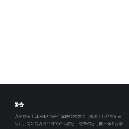
4平美式单人洗消帐篷
冷
4平美式单人洗消帐篷用于应急处
冷热
置、抢险救援、卫生疾控、口岸、
设备
消防、医院、军队、工业等，单人
可用
洗消帐篷系统架设简单…
操控
更多
更多
警告
该信息基于CBRN认为是可靠的技术数据（来源于各品牌制造
商）。网站包含各品牌的产品信息，这些信息可能不像各品牌