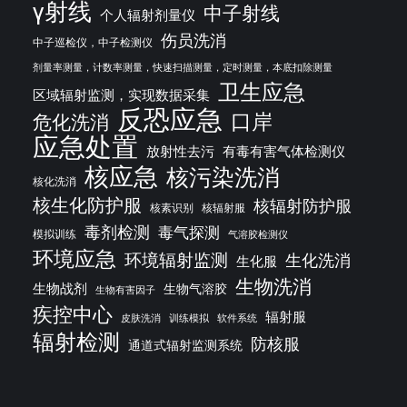
γ射线
中子射线
个人辐射剂量仪
伤员洗消
中子巡检仪，中子检测仪
剂量率测量，计数率测量，快速扫描测量，定时测量，本底扣除测量
卫生应急
区域辐射监测，实现数据采集
反恐应急
口岸
危化洗消
应急处置
放射性去污
有毒有害气体检测仪
核应急
核污染洗消
核化洗消
核生化防护服
核辐射防护服
核素识别
核辐射服
毒剂检测
毒气探测
模拟训练
气溶胶检测仪
环境应急
环境辐射监测
生化洗消
生化服
生物洗消
生物战剂
生物气溶胶
生物有害因子
疾控中心
辐射服
皮肤洗消
训练模拟
软件系统
辐射检测
防核服
通道式辐射监测系统