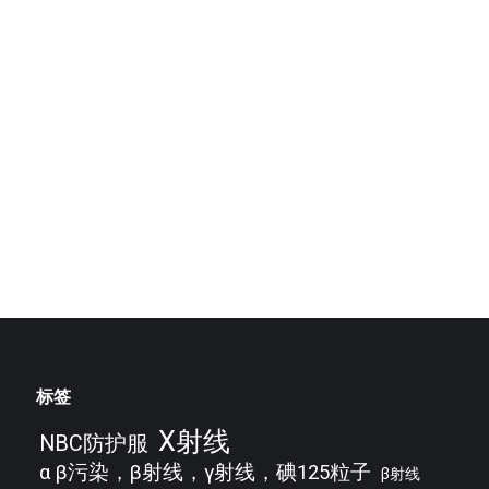
热水高压洗消设备
水高压洗消设备可用于车辆、
和机器、户外区域等洗消，也
于人员、防护服等洗消；一键
，注塑一体式的底…
标签
X射线
NBC防护服
α β污染，β射线，γ射线，碘125粒子
β射线