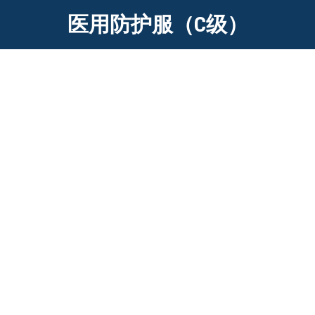
医用防护服（C级）
医用防护服（C级）
用于人防过程中，对化学工作人员有毒和腐蚀气体、液