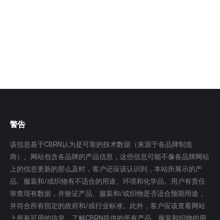
体和固体化学物质的保护。 一体式设计，可防护酸碱类
物质喷溅危害…
更多
警告
该信息基于CBRN认为是可靠的技术数据（来源于各品牌制造
商）。网站包含各品牌的产品信息，这些信息可能不像各品牌网站
上的信息更新的那么及时，客户还应该认识到，本站所展示的产
品、服装和/或织物有不适合的用途、环境和化学品。用户有责任
审查现有数据，并验证产品、服装和/或织物是否适合预期用途，
并符合所有指定的政府和/或行业标准。此外，客户应该查看网站
上所有可用的信息，了解CBRN提供的所有产品、服装和织物的用