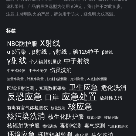
途和限制。产品的最终选型为使用者决定，我们并不对此负责。
注意:未标明防火的产品，请勿用于防火，避免明火或高温。
标签
X射线
NBC防护服
α β污染，β射线，γ射线，碘125粒子
β射线
γ射线
中子射线
个人辐射剂量仪
伤员洗消
中子巡检仪，中子检测仪
剂量率测量，计数率测量，快速扫描测量，定时测量，本底扣除测量
卫生应急
危化洗消
区域辐射监测，实现数据采集
反恐应急
应急处置
口岸
放射性去污
核应急
有毒有害气体检测仪
核化洗消
核污染洗消
核生化防护服
核素识别
核辐射服
核辐射防护服
毒剂检测
毒气探测
模拟训练
气溶胶检测仪
环境应急
环境辐射监测
生化洗消
生化服