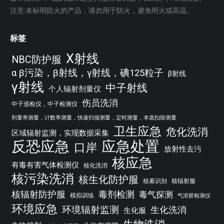
注意:未标明防火的产品，请勿用于防火，避免明火或高温。
标签
X射线
NBC防护服
α β污染，β射线，γ射线，碘125粒子
β射线
γ射线
中子射线
个人辐射剂量仪
伤员洗消
中子巡检仪，中子检测仪
剂量率测量，计数率测量，快速扫描测量，定时测量，本底扣除测量
卫生应急
危化洗消
区域辐射监测，实现数据采集
反恐应急
应急处置
口岸
放射性去污
核应急
有毒有害气体检测仪
核化洗消
核污染洗消
核生化防护服
核素识别
核辐射服
核辐射防护服
毒剂检测
毒气探测
模拟训练
气溶胶检测仪
环境应急
环境辐射监测
生化洗消
生化服