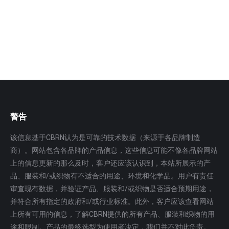
铅室及低钾 NaI(Tl)探头实现对待检测样品的放射…
更多
警告
该信息基于CBRN认为是可靠的技术数据（来源于各品牌制造
商）。网站包含各品牌的产品信息，这些信息可能不像各品牌网站
上的信息更新的那么及时，客户还应该认识到，本站所展示的产
品、服装和/或织物有不适合的用途、环境和化学品。用户有责任
审查现有数据，并验证产品、服装和/或织物是否适合预期用途，
并符合所有指定的政府和/或行业标准。此外，客户应该查看网站
上所有可用的信息，了解CBRN提供的所有产品、服装和织物的用
途和限制。产品的最终选型为使用者决定，我们并不对此负责。