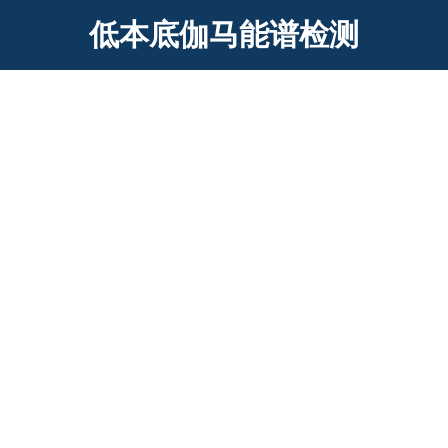
低本底伽马能谱检测
HS-7127型放射性低本底伽马能谱检测
产品简介： HS-7127低本底伽马能谱检测仪采用低本底