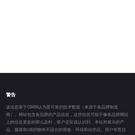
拟训练培训系统
产品描述: 该系统主要面向军队和地方核事故应急应急中
心、培训中心、救援分队和医疗救治医院，模拟开展表
面放射性污…
更多
警告
该信息基于CBRN认为是可靠的技术数据（来源于各品牌制造
商）。网站包含各品牌的产品信息，这些信息可能不像各品牌网站
上的信息更新的那么及时，客户还应该认识到，本站所展示的产
品、服装和/或织物有不适合的用途、环境和化学品。用户有责任