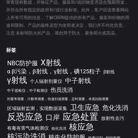
审查现有数据，并验证产品、服装和/或织物是否适合预期用途，
并符合所有指定的政府和/或行业标准。此外，客户应该查看网站
上所有可用的信息，了解CBRN提供的所有产品、服装和织物的用
途和限制。产品的最终选型为使用者决定，我们并不对此负责。
注意:未标明防火的产品，请勿用于防火，避免明火或高温。
标签
X射线
NBC防护服
α β污染，β射线，γ射线，碘125粒子
β射线
γ射线
中子射线
个人辐射剂量仪
伤员洗消
中子巡检仪，中子检测仪
剂量率测量，计数率测量，快速扫描测量，定时测量，本底扣除测量
卫生应急
危化洗消
区域辐射监测，实现数据采集
反恐应急
应急处置
口岸
放射性去污
核应急
有毒有害气体检测仪
核化洗消
核污染洗消
核生化防护服
核素识别
核辐射服