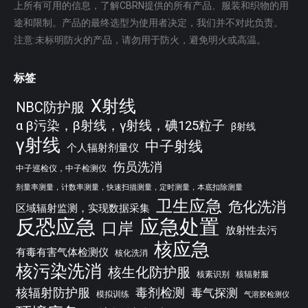
上所有可用的信息，了解CBRN提供的所有产品、服装和织物的用
途和限制。产品的最终选型为使用者决定，我们并不对此负责。
注意:未标明防火的产品，请勿用于防火，避免明火或高温。
标签
X射线
NBC防护服
α β污染，β射线，γ射线，碘125粒子
β射线
γ射线
中子射线
个人辐射剂量仪
伤员洗消
中子巡检仪，中子检测仪
剂量率测量，计数率测量，快速扫描测量，定时测量，本底扣除测量
卫生应急
危化洗消
区域辐射监测，实现数据采集
反恐应急
应急处置
口岸
放射性去污
核应急
有毒有害气体检测仪
核化洗消
核污染洗消
核生化防护服
核素识别
核辐射服
核辐射防护服
毒剂检测
毒气探测
模拟训练
气溶胶检测仪