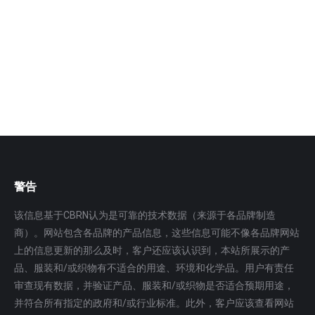
杜邦™ Tyvek® 400，型号TBM 006。带帽连体服。左
胸部带透明窗口，缝合外缝线。手腕…
更多
警告
该信息基于CBRN认为是可靠的技术数据（来源于各品牌制造
商）。网站包含各品牌的产品信息，这些信息可能不像各品牌网站
上的信息更新的那么及时，客户还应该认识到，本站所展示的产
品、服装和/或织物有不适合的用途、环境和化学品。用户有责任
审查现有数据，并验证产品、服装和/或织物是否适合预期用途，
并符合所有指定的政府和/或行业标准。此外，客户应该查看网站