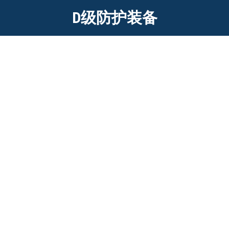
D级防护装备
HE-1233环保可降解一次性核沾染防护
服