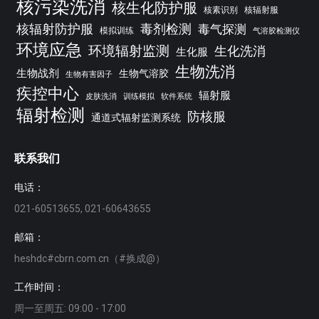
核污染洗消
核生化防护服
核素识别
核辐射服
核辐射防护服
毒剂检测
毒气探测
模拟训练
气溶胶检测仪
环境应急
环境辐射监测
生化洗消
生化服
生物洗消
生物战剂
生物气溶胶
生物有害因子
疾控中心
辐射服
皮肤洗消
训练模拟
软件系统
辐射检测
防核服
通道式辐射监测系统
联系我们
电话：
021-60513655, 021-60643655
邮箱：
heshdc#cbrn.com.cn（#换成@）
工作时间：
周一至周五: 09:00 - 17:00