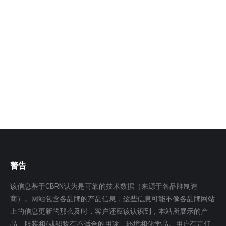
A级气密性核生化防护套装（Class I）
用于突发性核生化、生化反恐应急与高危的工业液体和
气体应急事故，危险区域工作/救援或大量化学品喷洒作
业，可防生物、化学、毒物、核气溶胶等；…
更多
警告
该信息基于CBRN认为是可靠的技术数据（来源于各品牌制造
商）。网站包含各品牌的产品信息，这些信息可能不像各品牌网站
上的信息更新的那么及时，客户还应该认识到，本站所展示的产
品、服装和/或织物有不适合的用途、环境和化学品。用户有责任