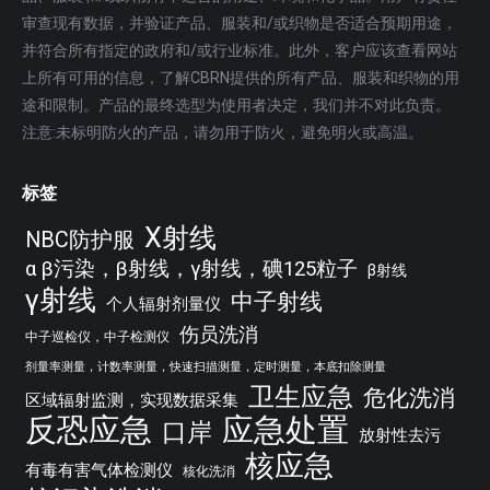
审查现有数据，并验证产品、服装和/或织物是否适合预期用途，
并符合所有指定的政府和/或行业标准。此外，客户应该查看网站
上所有可用的信息，了解CBRN提供的所有产品、服装和织物的用
途和限制。产品的最终选型为使用者决定，我们并不对此负责。
注意:未标明防火的产品，请勿用于防火，避免明火或高温。
标签
X射线
NBC防护服
α β污染，β射线，γ射线，碘125粒子
β射线
γ射线
中子射线
个人辐射剂量仪
伤员洗消
中子巡检仪，中子检测仪
剂量率测量，计数率测量，快速扫描测量，定时测量，本底扣除测量
卫生应急
危化洗消
区域辐射监测，实现数据采集
反恐应急
应急处置
口岸
放射性去污
核应急
有毒有害气体检测仪
核化洗消