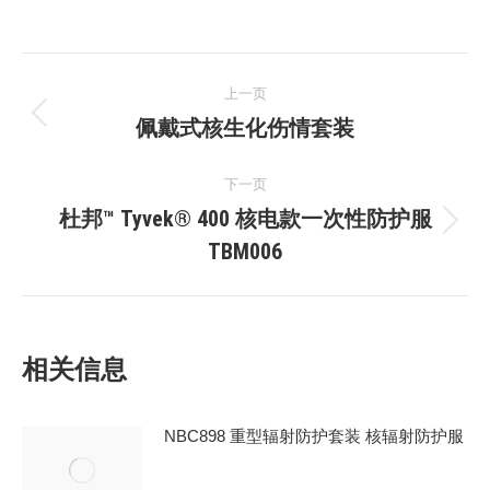
文
上一页
章
佩戴式核生化伤情套装
上
一
导
下一页
文
航
杜邦™ Tyvek® 400 核电款一次性防护服
章：
下
TBM006
一
文
章：
相关信息
NBC898 重型辐射防护套装 核辐射防护服