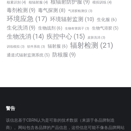
核辐射防护服
(9)
核素识别
(4)
核辐射服
(4)
模拟训练
(4)
毒剂检测
(9)
毒气探测
(8)
气溶胶检测仪
(3)
环境应急
(17)
环境辐射监测
(10)
生化服
(6)
生化洗消
(9)
生物战剂
(6)
生物气溶胶
(5)
生物有害因子
(3)
生物洗消
(14)
疾控中心
(15)
皮肤洗消
(3)
辐射检测
(21)
辐射服
(6)
训练模拟
(3)
软件系统
(3)
防核服
(9)
通道式辐射监测系统
(5)
警告
该信息基于CBRN认为是可靠的技术数据（来源于各品牌制造
商）。网站包含各品牌的产品信息，这些信息可能不像各品牌网站