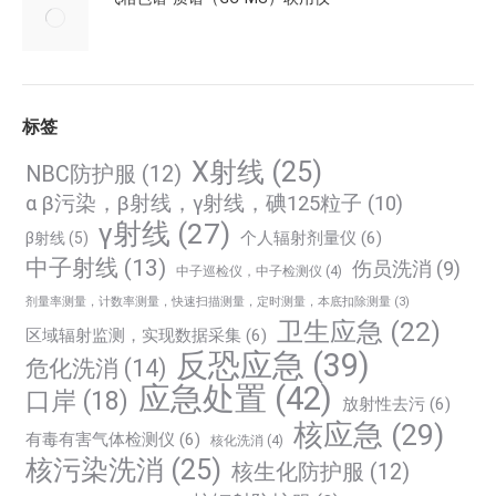
标签
X射线
(25)
NBC防护服
(12)
α β污染，β射线，γ射线，碘125粒子
(10)
γ射线
(27)
个人辐射剂量仪
(6)
β射线
(5)
中子射线
(13)
伤员洗消
(9)
中子巡检仪，中子检测仪
(4)
剂量率测量，计数率测量，快速扫描测量，定时测量，本底扣除测量
(3)
卫生应急
(22)
区域辐射监测，实现数据采集
(6)
反恐应急
(39)
危化洗消
(14)
应急处置
(42)
口岸
(18)
放射性去污
(6)
核应急
(29)
有毒有害气体检测仪
(6)
核化洗消
(4)
核污染洗消
(25)
核生化防护服
(12)