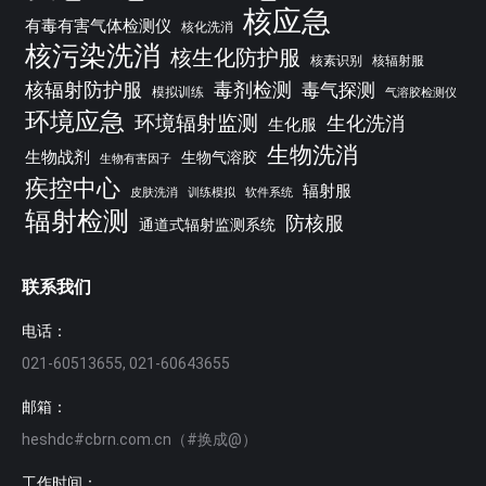
核应急
有毒有害气体检测仪
核化洗消
核污染洗消
核生化防护服
核素识别
核辐射服
核辐射防护服
毒剂检测
毒气探测
模拟训练
气溶胶检测仪
环境应急
环境辐射监测
生化洗消
生化服
生物洗消
生物战剂
生物气溶胶
生物有害因子
疾控中心
辐射服
皮肤洗消
训练模拟
软件系统
辐射检测
防核服
通道式辐射监测系统
联系我们
电话：
021-60513655, 021-60643655
邮箱：
heshdc#cbrn.com.cn（#换成@）
工作时间：