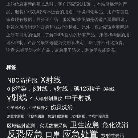
上的信息更新的那么及时，客户还应该认识到，本站所展示的产
品、服装和/或织物有不适合的用途、环境和化学品。用户有责任
审查现有数据，并验证产品、服装和/或织物是否适合预期用途，
并符合所有指定的政府和/或行业标准。此外，客户应该查看网站
上所有可用的信息，了解CBRN提供的所有产品、服装和织物的用
途和限制。产品的最终选型为使用者决定，我们并不对此负责。
注意:未标明防火的产品，请勿用于防火，避免明火或高温。
标签
X射线
NBC防护服
α β污染，β射线，γ射线，碘125粒子
β射线
γ射线
中子射线
个人辐射剂量仪
伤员洗消
中子巡检仪，中子检测仪
剂量率测量，计数率测量，快速扫描测量，定时测量，本底扣除测量
卫生应急
危化洗消
区域辐射监测，实现数据采集
反恐应急
应急处置
口岸
放射性去污