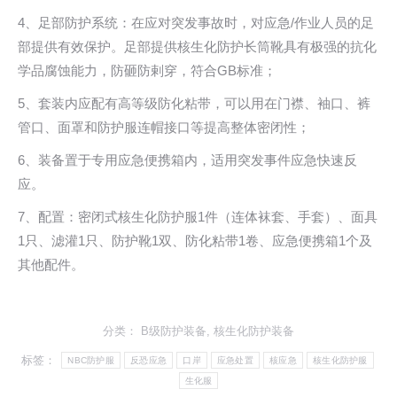
4、足部防护系统：在应对突发事故时，对应急/作业人员的足
部提供有效保护。足部提供核生化防护长筒靴具有极强的抗化
学品腐蚀能力，防砸防剌穿，符合GB标准；
5、套装内应配有高等级防化粘带，可以用在门襟、袖口、裤
管口、面罩和防护服连帽接口等提高整体密闭性；
6、装备置于专用应急便携箱内，适用突发事件应急快速反
应。
7、配置：密闭式核生化防护服1件（连体袜套、手套）、面具
1只、滤灌1只、防护靴1双、防化粘带1卷、应急便携箱1个及
其他配件。
分类：
B级防护装备
,
核生化防护装备
标签：
NBC防护服
反恐应急
口岸
应急处置
核应急
核生化防护服
生化服