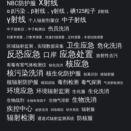
X射线
NBC防护服
α β污染，β射线，γ射线，碘125粒子
β射线
γ射线
中子射线
个人辐射剂量仪
伤员洗消
中子巡检仪，中子检测仪
剂量率测量，计数率测量，快速扫描测量，定时测量，本底扣除测量
卫生应急
危化洗消
区域辐射监测，实现数据采集
反恐应急
应急处置
口岸
放射性去污
核应急
有毒有害气体检测仪
核化洗消
核污染洗消
核生化防护服
核素识别
核辐射服
核辐射防护服
毒剂检测
毒气探测
模拟训练
气溶胶检测仪
环境应急
环境辐射监测
生化洗消
生化服
生物洗消
生物战剂
生物气溶胶
生物有害因子
疾控中心
辐射服
皮肤洗消
训练模拟
软件系统
辐射检测
防核服
通道式辐射监测系统