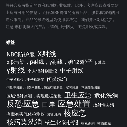
并符合所有指定的政府和/或行业标准。此外，客户应该查看网站
上所有可用的信息，了解CBRN提供的所有产品、服装和织物的用
途和限制。产品的最终选型为使用者决定，我们并不对此负责。
注意:未标明防火的产品，请勿用于防火，避免明火或高温。
标签
X射线
NBC防护服
α β污染，β射线，γ射线，碘125粒子
β射线
γ射线
中子射线
个人辐射剂量仪
伤员洗消
中子巡检仪，中子检测仪
剂量率测量，计数率测量，快速扫描测量，定时测量，本底扣除测量
卫生应急
危化洗消
区域辐射监测，实现数据采集
反恐应急
应急处置
口岸
放射性去污
核应急
有毒有害气体检测仪
核化洗消
核污染洗消
核生化防护服
核素识别
核辐射服