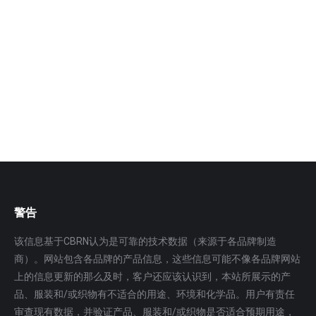
核污染去污洗消剂\核污染洗消喷雾器
用于核和辐射突发事件对放射性核素污染人员的皮肤、
防护服去污洗消，也可用于核沾染物品表面洗消去污处
理。 适用于各…
更多
警告
该信息基于CBRN认为是可靠的技术数据（来源于各品牌制造
商）。网站包含各品牌的产品信息，这些信息可能不像各品牌网站
上的信息更新的那么及时，客户还应该认识到，本站所展示的产
品、服装和/或织物有不适合的用途、环境和化学品。用户有责任
审查现有数据，并验证产品、服装和/或织物是否适合预期用途，