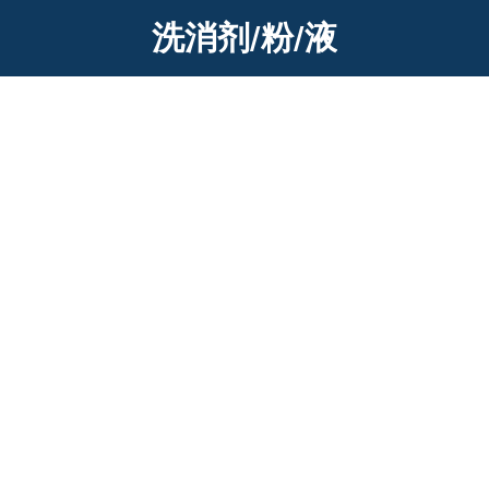
洗消剂/粉/液
HS-YZN5压制去污剂 放射性核素去污剂
产品简介： 压制去污剂是一种水溶性液体，水分散高分