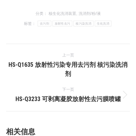
分类：
核生化洗消装置
,
洗消剂/粉/液
标签：
去污剂
放射性去污
核污染洗消
生化洗消
文
上一页
章
HS-Q1635 放射性污染专用去污剂 核污染洗消
上
剂
导
一
文
航
下一页
章：
HS-Q3233 可剥离凝胶放射性去污膜喷罐
下
一
文
章：
相关信息