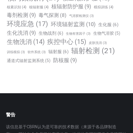
核辐射防护服
(9)
核素识别
(4)
核辐射服
(4)
模拟训练
(4)
毒剂检测
(9)
毒气探测
(8)
气溶胶检测仪
(3)
环境应急
(17)
环境辐射监测
(10)
生化服
(6)
生化洗消
(9)
生物战剂
(6)
生物气溶胶
(5)
生物有害因子
(3)
生物洗消
(14)
疾控中心
(15)
皮肤洗消
(3)
辐射检测
(21)
辐射服
(6)
训练模拟
(3)
软件系统
(3)
防核服
(9)
通道式辐射监测系统
(5)
警告
该信息基于CBRN认为是可靠的技术数据（来源于各品牌制造