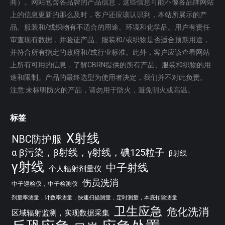
商）。网站包含各品牌的产品信息，这些信息可能不像各品牌网站
上的信息更新的那么及时，客户还应该认识到，本站所展示的产
品、服装和/或织物有不适合的用途、环境和化学品。用户有责任
审查现有数据，并验证产品、服装和/或织物是否适合预期用途，
并符合所有指定的政府和/或行业标准。此外，客户应该查看网站
上所有可用的信息，了解CBRN提供的所有产品、服装和织物的用
途和限制。产品的最终选型为使用者决定，我们并不对此负责。
注意:未标明防火的产品，请勿用于防火，避免明火或高温。
标签
X射线
NBC防护服
α β污染，β射线，γ射线，碘125粒子
β射线
γ射线
中子射线
个人辐射剂量仪
伤员洗消
中子巡检仪，中子检测仪
剂量率测量，计数率测量，快速扫描测量，定时测量，本底扣除测量
卫生应急
危化洗消
区域辐射监测，实现数据采集