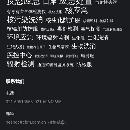
反恐应急
应急处置
口岸
放射性去污
核应急
有毒有害气体检测仪
核化洗消
核污染洗消
核生化防护服
核素识别
核辐射服
核辐射防护服
毒剂检测
毒气探测
模拟训练
气溶胶检测仪
环境应急
环境辐射监测
生化洗消
生化服
生物洗消
生物战剂
生物气溶胶
生物有害因子
疾控中心
辐射服
皮肤洗消
训练模拟
软件系统
辐射检测
防核服
通道式辐射监测系统
联系我们
电话：
021-60513655, 021-60643655
邮箱：
heshdc#cbrn.com.cn（#换成@）