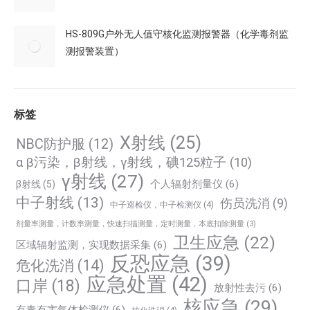
HS-809G户外无人值守核化监测报警器（化学毒剂监
测报警装置）
标签
X射线
(25)
NBC防护服
(12)
α β污染，β射线，γ射线，碘125粒子
(10)
γ射线
(27)
个人辐射剂量仪
(6)
β射线
(5)
中子射线
(13)
伤员洗消
(9)
中子巡检仪，中子检测仪
(4)
剂量率测量，计数率测量，快速扫描测量，定时测量，本底扣除测量
(3)
卫生应急
(22)
区域辐射监测，实现数据采集
(6)
反恐应急
(39)
危化洗消
(14)
应急处置
(42)
口岸
(18)
放射性去污
(6)
核应急
(29)
有毒有害气体检测仪
(6)