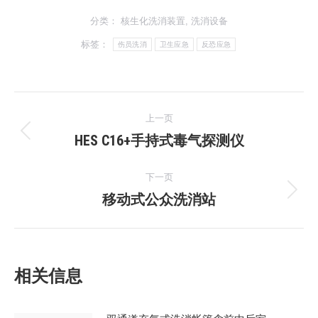
分类：
核生化洗消装置
,
洗消设备
标签：
伤员洗消
卫生应急
反恐应急
文
上一页
章
HES C16+手持式毒气探测仪
上
一
导
下一页
文
航
移动式公众洗消站
章：
下
一
文
章：
相关信息