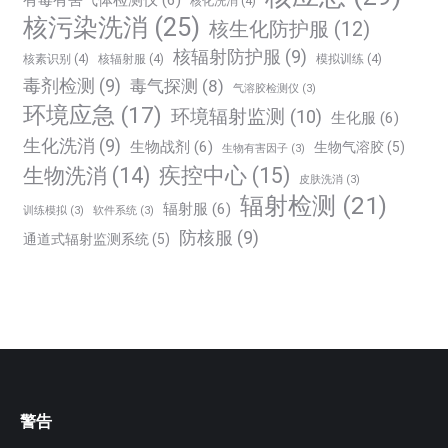
核化洗消
(4)
核污染洗消
(25)
核生化防护服
(12)
核辐射防护服
(9)
核素识别
(4)
核辐射服
(4)
模拟训练
(4)
毒剂检测
(9)
毒气探测
(8)
气溶胶检测仪
(3)
环境应急
(17)
环境辐射监测
(10)
生化服
(6)
生化洗消
(9)
生物战剂
(6)
生物气溶胶
(5)
生物有害因子
(3)
生物洗消
(14)
疾控中心
(15)
皮肤洗消
(3)
辐射检测
(21)
辐射服
(6)
训练模拟
(3)
软件系统
(3)
防核服
(9)
通道式辐射监测系统
(5)
警告