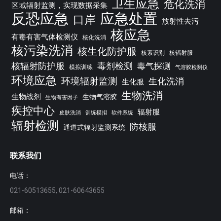
卫生应急
危化洗消
区域辐射监测，实现数据采集
反恐应急
应急处置
口岸
放射性去污
核应急
有毒有害气体检测仪
核化洗消
核污染洗消
核生化防护服
核素识别
核辐射服
核辐射防护服
毒剂检测
毒气探测
模拟训练
气溶胶检测仪
环境应急
环境辐射监测
生化洗消
生化服
生物洗消
生物战剂
生物气溶胶
生物有害因子
疾控中心
辐射服
皮肤洗消
训练模拟
软件系统
辐射检测
防核服
通道式辐射监测系统
联系我们
电话：
021-60513655, 021-60643655
邮箱：