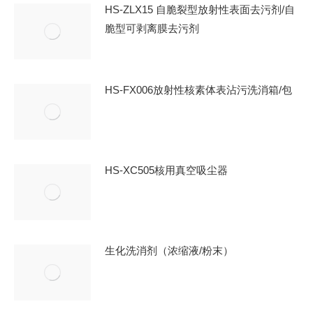
HS-ZLX15 自脆裂型放射性表面去污剂/自
脆型可剥离膜去污剂
HS-FX006放射性核素体表沾污洗消箱/包
HS-XC505核用真空吸尘器
生化洗消剂（浓缩液/粉末）