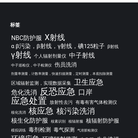
标签
X射线
NBC防护服
α β污染，β射线，γ射线，碘125粒子
β射线
γ射线
中子射线
个人辐射剂量仪
伤员洗消
中子巡检仪，中子检测仪
剂量率测量，计数率测量，快速扫描测量，定时测量，本底扣除测量
卫生应急
区域辐射监测，实现数据采集
反恐应急
口岸
危化洗消
应急处置
放射性去污
有毒有害气体检测仪
核应急
核污染洗消
核化洗消
核生化防护服
核辐射防护服
核素识别
核辐射服
毒剂检测
毒气探测
模拟训练
气溶胶检测仪