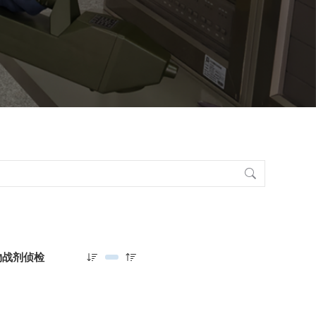
物战剂侦检