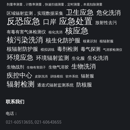
剂量率测量，计数率测量，快速扫描测量，定时测量，本底扣除测量
卫生应急
危化洗消
区域辐射监测，实现数据采集
反恐应急
应急处置
口岸
放射性去污
核应急
有毒有害气体检测仪
核化洗消
核污染洗消
核生化防护服
核素识别
核辐射服
核辐射防护服
毒剂检测
毒气探测
模拟训练
气溶胶检测仪
环境应急
环境辐射监测
生化洗消
生化服
生物洗消
生物战剂
生物气溶胶
生物有害因子
疾控中心
辐射服
皮肤洗消
训练模拟
软件系统
辐射检测
防核服
通道式辐射监测系统
联系我们
电话：
021-60513655, 021-60643655