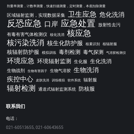
剂量率测量，计数率测量，快速扫描测量，定时测量，本底扣除测量
卫生应急
危化洗消
区域辐射监测，实现数据采集
反恐应急
应急处置
口岸
放射性去污
核应急
有毒有害气体检测仪
核化洗消
核污染洗消
核生化防护服
核素识别
核辐射服
核辐射防护服
毒剂检测
毒气探测
模拟训练
气溶胶检测仪
环境应急
环境辐射监测
生化洗消
生化服
生物洗消
生物战剂
生物气溶胶
生物有害因子
疾控中心
辐射服
皮肤洗消
训练模拟
软件系统
辐射检测
防核服
通道式辐射监测系统
联系我们
电话：
021-60513655, 021-60643655