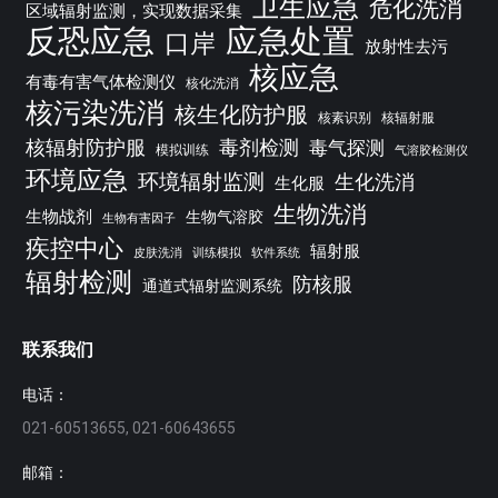
卫生应急
危化洗消
区域辐射监测，实现数据采集
反恐应急
应急处置
口岸
放射性去污
核应急
有毒有害气体检测仪
核化洗消
核污染洗消
核生化防护服
核素识别
核辐射服
核辐射防护服
毒剂检测
毒气探测
模拟训练
气溶胶检测仪
环境应急
环境辐射监测
生化洗消
生化服
生物洗消
生物战剂
生物气溶胶
生物有害因子
疾控中心
辐射服
皮肤洗消
训练模拟
软件系统
辐射检测
防核服
通道式辐射监测系统
联系我们
电话：
021-60513655, 021-60643655
邮箱：