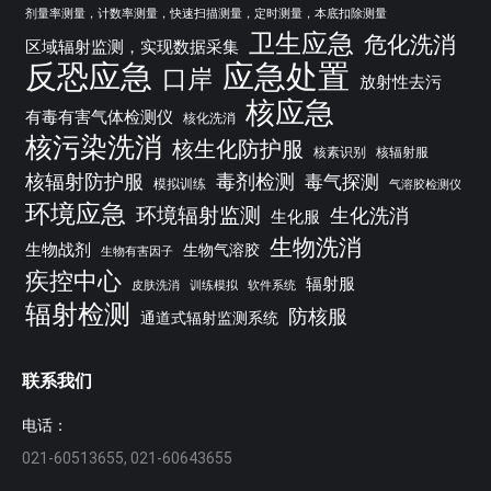
剂量率测量，计数率测量，快速扫描测量，定时测量，本底扣除测量
卫生应急
危化洗消
区域辐射监测，实现数据采集
反恐应急
应急处置
口岸
放射性去污
核应急
有毒有害气体检测仪
核化洗消
核污染洗消
核生化防护服
核素识别
核辐射服
核辐射防护服
毒剂检测
毒气探测
模拟训练
气溶胶检测仪
环境应急
环境辐射监测
生化洗消
生化服
生物洗消
生物战剂
生物气溶胶
生物有害因子
疾控中心
辐射服
皮肤洗消
训练模拟
软件系统
辐射检测
防核服
通道式辐射监测系统
联系我们
电话：
021-60513655, 021-60643655