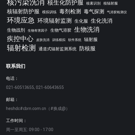
核污染洗消
核生化防护服
核素识别
核辐射服
核辐射防护服
毒剂检测
毒气探测
模拟训练
气溶胶检测仪
环境应急
环境辐射监测
生化洗消
生化服
生物洗消
生物战剂
生物气溶胶
生物有害因子
疾控中心
辐射服
皮肤洗消
训练模拟
软件系统
辐射检测
防核服
通道式辐射监测系统
联系我们
电话：
021-60513655, 021-60643655
邮箱：
heshdc#cbrn.com.cn（#换成@）
工作时间：
周一至周五: 09:00 - 17:00