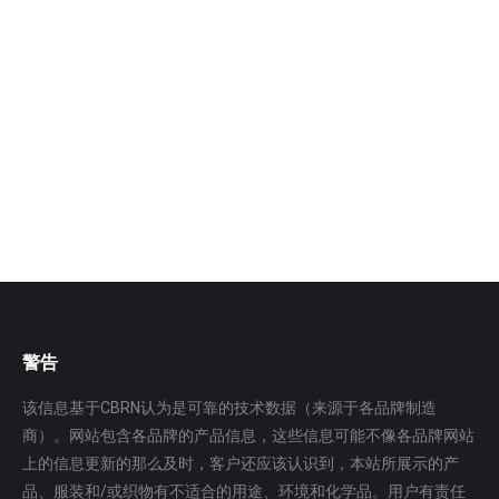
通道式车辆放射性自动监测系统
通道式车辆放射性自动监测系统应用于海关、机场、码
头、港口、金属熔炼企业、废旧金属中转基地等，该系
统可对货运通道…
更多
警告
该信息基于CBRN认为是可靠的技术数据（来源于各品牌制造
商）。网站包含各品牌的产品信息，这些信息可能不像各品牌网站
上的信息更新的那么及时，客户还应该认识到，本站所展示的产
品、服装和/或织物有不适合的用途、环境和化学品。用户有责任