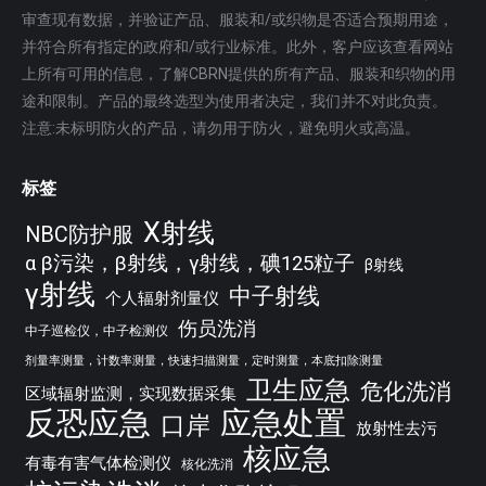
审查现有数据，并验证产品、服装和/或织物是否适合预期用途，
并符合所有指定的政府和/或行业标准。此外，客户应该查看网站
上所有可用的信息，了解CBRN提供的所有产品、服装和织物的用
途和限制。产品的最终选型为使用者决定，我们并不对此负责。
注意:未标明防火的产品，请勿用于防火，避免明火或高温。
标签
X射线
NBC防护服
α β污染，β射线，γ射线，碘125粒子
β射线
γ射线
中子射线
个人辐射剂量仪
伤员洗消
中子巡检仪，中子检测仪
剂量率测量，计数率测量，快速扫描测量，定时测量，本底扣除测量
卫生应急
危化洗消
区域辐射监测，实现数据采集
反恐应急
应急处置
口岸
放射性去污
核应急
有毒有害气体检测仪
核化洗消