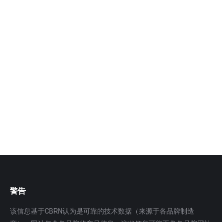
HS-X065核化沾染洗消装置 放射性洗消
去污装置箱组
HS-X065放射性洗消去污装置箱组是一种辐射事故应急
救援器材，可用广泛于放射性事故损伤应急救援、放射
性场所应…
更多
警告
该信息基于CBRN认为是可靠的技术数据（来源于各品牌制造