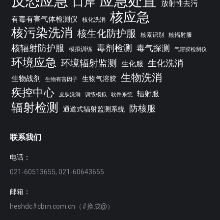
反恐应急
应急处置
口岸
放射性去污
核应急
有毒有害气体检测仪
核化洗消
核污染洗消
核生化防护服
核素识别
核辐射服
核辐射防护服
毒剂检测
毒气探测
模拟训练
气溶胶检测仪
环境应急
环境辐射监测
生化洗消
生化服
生物洗消
生物战剂
生物气溶胶
生物有害因子
疾控中心
辐射服
皮肤洗消
训练模拟
软件系统
辐射检测
防核服
通道式辐射监测系统
联系我们
电话：
021-60513655, 021-60643655
邮箱：
heshdc#cbrn.com.cn（#换成@）