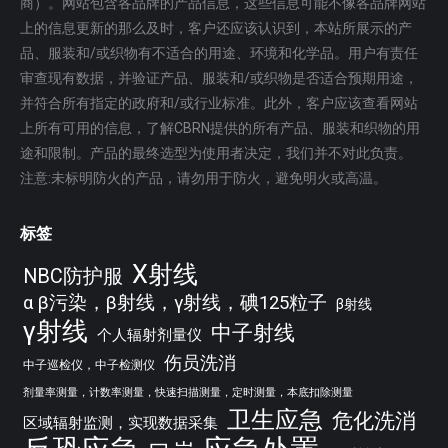
商）。网站包含各品牌的产品信息，这些信息可能不像各品牌网站
上的信息更新的那么及时，客户还应该认识到，本站所展示的产
品、服装和/或织物有不适合的用途、环境和化学品。用户有责任
审查现有数据，并验证产品、服装和/或织物是否适合预期用途，
并符合所有指定的政府和/或行业标准。此外，客户应该查看网站
上所有可用的信息，了解CBRN提供的所有产品、服装和织物的用
途和限制。产品的最终选型为使用者决定，我们并不对此负责。
注意:未标明防火的产品，请勿用于防火，避免明火或高温。
标签
X射线
NBC防护服
α β污染，β射线，γ射线，碘125粒子
β射线
γ射线
中子射线
个人辐射剂量仪
伤员洗消
中子巡检仪，中子检测仪
剂量率测量，计数率测量，快速扫描测量，定时测量，本底扣除测量
卫生应急
危化洗消
区域辐射监测，实现数据采集