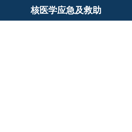
核医学应急及救助
双通道充气式洗消帐篷含前中后室
双通道式洗消通道，每通道包含前室、中室、后室，形