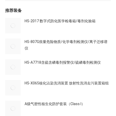
推荐装备
HS-2017 数字式防化医学检毒箱/毒剂化验箱
HS-807G痕量危险物质/化学毒剂检测仪/离子迁移谱
仪
HS-A7718含硫含磷毒剂报警仪/硫磷毒剂检测仪
HS-X065核化沾染洗消装置 放射性洗消去污装置箱组
A级气密性核生化防护套装（Class I）