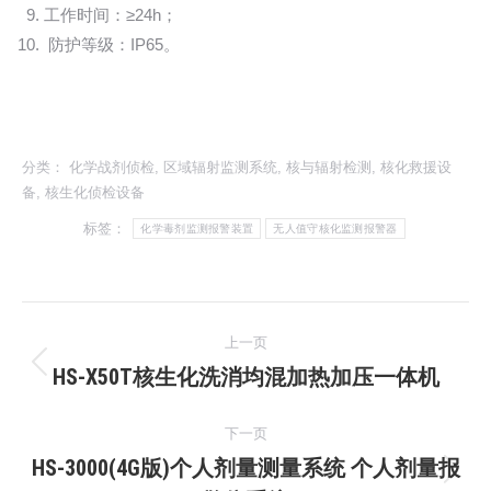
工作时间：≥24h；
防护等级：IP65。
分类：
化学战剂侦检
,
区域辐射监测系统
,
核与辐射检测
,
核化救援设
备
,
核生化侦检设备
标签：
化学毒剂监测报警装置
无人值守核化监测报警器
文
上一页
章
HS-X50T核生化洗消均混加热加压一体机
上
一
导
下一页
文
航
HS-3000(4G版)个人剂量测量系统 个人剂量报
章：
下