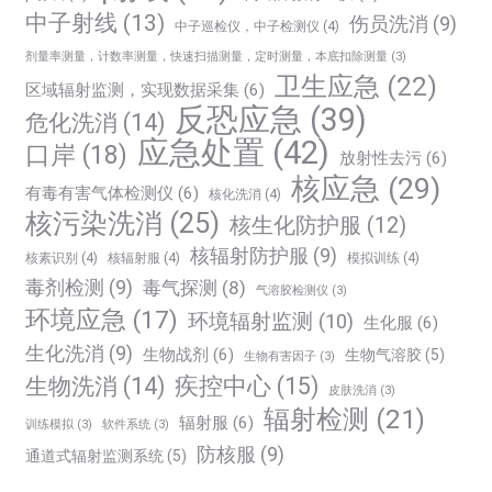
中子射线
(13)
伤员洗消
(9)
中子巡检仪，中子检测仪
(4)
剂量率测量，计数率测量，快速扫描测量，定时测量，本底扣除测量
(3)
卫生应急
(22)
区域辐射监测，实现数据采集
(6)
反恐应急
(39)
危化洗消
(14)
应急处置
(42)
口岸
(18)
放射性去污
(6)
核应急
(29)
有毒有害气体检测仪
(6)
核化洗消
(4)
核污染洗消
(25)
核生化防护服
(12)
核辐射防护服
(9)
核素识别
(4)
核辐射服
(4)
模拟训练
(4)
毒剂检测
(9)
毒气探测
(8)
气溶胶检测仪
(3)
环境应急
(17)
环境辐射监测
(10)
生化服
(6)
生化洗消
(9)
生物战剂
(6)
生物气溶胶
(5)
生物有害因子
(3)
生物洗消
(14)
疾控中心
(15)
皮肤洗消
(3)
辐射检测
(21)
辐射服
(6)
训练模拟
(3)
软件系统
(3)
防核服
(9)
通道式辐射监测系统
(5)