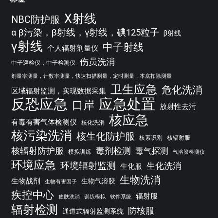
X射线
NBC防护服
α β污染，β射线，γ射线，碘125粒子
β射线
γ射线
中子射线
个人辐射剂量仪
伤员洗消
中子巡检仪，中子检测仪
剂量率测量，计数率测量，快速扫描测量，定时测量，本底扣除测量
卫生应急
危化洗消
区域辐射监测，实现数据采集
反恐应急
应急处置
口岸
放射性去污
核应急
有毒有害气体检测仪
核化洗消
核污染洗消
核生化防护服
核素识别
核辐射服
核辐射防护服
毒剂检测
毒气探测
模拟训练
气溶胶检测仪
环境应急
环境辐射监测
生化洗消
生化服
生物洗消
生物战剂
生物气溶胶
生物有害因子
疾控中心
辐射服
皮肤洗消
训练模拟
软件系统
辐射检测
防核服
通道式辐射监测系统