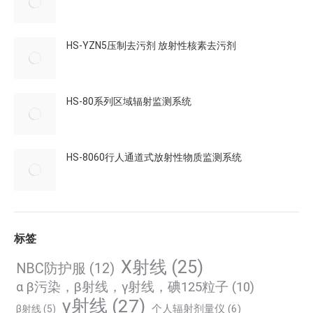
HS-YZN5压制去污剂 放射性核素去污剂
HS-80系列区域辐射监测系统
HS-8060行人通道式放射性物质监测系统
标签
X射线
(25)
NBC防护服
(12)
α β污染，β射线，γ射线，碘125粒子
(10)
γ射线
(27)
个人辐射剂量仪
(6)
β射线
(5)