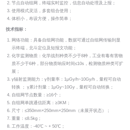
节点自动组网，终端实时监控，信息自动处理及上报；
使用模式灵活，多套组合使用；
体积小，布设方便，操作简单；
技术指标：
网络功能：具备自组网功能，数据可通过自组网传输到显
示终端，北斗定位及短报文功能；
化学监测物质：化学战剂种类不少于8种，工业有毒有害物
质不少于6种，部分物质响应时间≤10s，检测物质种类可扩
展；
γ辐射监测能力：γ剂量率：1μGy/h~10Gy/h，量程可自动
转换 ； γ累计剂量：1μGy~10Gy，量程可自动转换；
自组网节点数量：≥16个；
自组网单跳通信距离：≥3KM；
尺寸：≤350mm×250mm×250mm（未展开状态）；
重量：≤8.5kg；
工作温度：-40℃ ~ + 50℃；