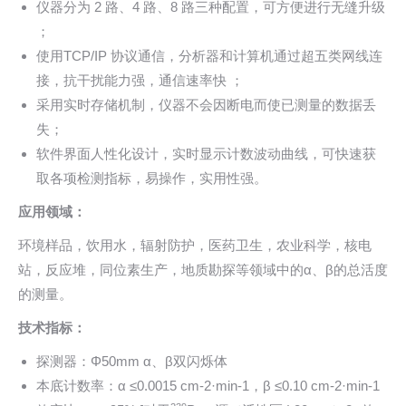
仪器分为 2 路、4 路、8 路三种配置，可方便进行无缝升级
；
使用TCP/IP 协议通信，分析器和计算机通过超五类网线连
接，抗干扰能力强，通信速率快 ；
采用实时存储机制，仪器不会因断电而使已测量的数据丢
失；
软件界面人性化设计，实时显示计数波动曲线，可快速获
取各项检测指标，易操作，实用性强。
应用领域：
环境样品，饮用水，辐射防护，医药卫生，农业科学，核电
站，反应堆，同位素生产，地质勘探等领域中的α、β的总活度
的测量。
技术指标：
探测器：Φ50mm α、β双闪烁体
本底计数率：α ≤0.0015 cm-2·min-1，β ≤0.10 cm-2·min-1