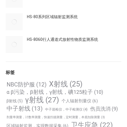
HS-80系列区域辐射监测系统
HS-8060行人通道式放射性物质监测系统
标签
X射线
(25)
NBC防护服
(12)
α β污染，β射线，γ射线，碘125粒子
(10)
γ射线
(27)
个人辐射剂量仪
(6)
β射线
(5)
中子射线
(13)
伤员洗消
(9)
中子巡检仪，中子检测仪
(4)
剂量率测量，计数率测量，快速扫描测量，定时测量，本底扣除测量
(3)
卫生应急
(22)
区域辐射监测，实现数据采集
(6)