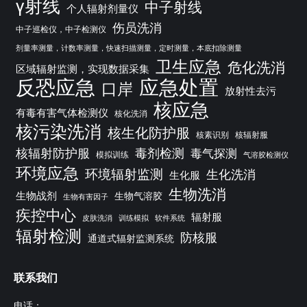
γ射线
中子射线
个人辐射剂量仪
伤员洗消
中子巡检仪，中子检测仪
剂量率测量，计数率测量，快速扫描测量，定时测量，本底扣除测量
卫生应急
危化洗消
区域辐射监测，实现数据采集
反恐应急
应急处置
口岸
放射性去污
核应急
有毒有害气体检测仪
核化洗消
核污染洗消
核生化防护服
核素识别
核辐射服
核辐射防护服
毒剂检测
毒气探测
模拟训练
气溶胶检测仪
环境应急
环境辐射监测
生化洗消
生化服
生物洗消
生物战剂
生物气溶胶
生物有害因子
疾控中心
辐射服
皮肤洗消
训练模拟
软件系统
辐射检测
防核服
通道式辐射监测系统
联系我们
电话：