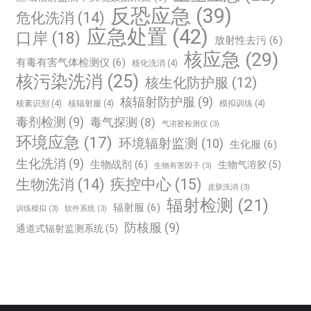
反恐应急
(39)
危化洗消
(14)
应急处置
(42)
口岸
(18)
放射性去污
(6)
核应急
(29)
有毒有害气体检测仪
(6)
核化洗消
(4)
核污染洗消
(25)
核生化防护服
(12)
核辐射防护服
(9)
核素识别
(4)
核辐射服
(4)
模拟训练
(4)
毒剂检测
(9)
毒气探测
(8)
气溶胶检测仪
(3)
环境应急
(17)
环境辐射监测
(10)
生化服
(6)
生化洗消
(9)
生物战剂
(6)
生物气溶胶
(5)
生物有害因子
(3)
生物洗消
(14)
疾控中心
(15)
皮肤洗消
(3)
辐射检测
(21)
辐射服
(6)
训练模拟
(3)
软件系统
(3)
防核服
(9)
通道式辐射监测系统
(5)