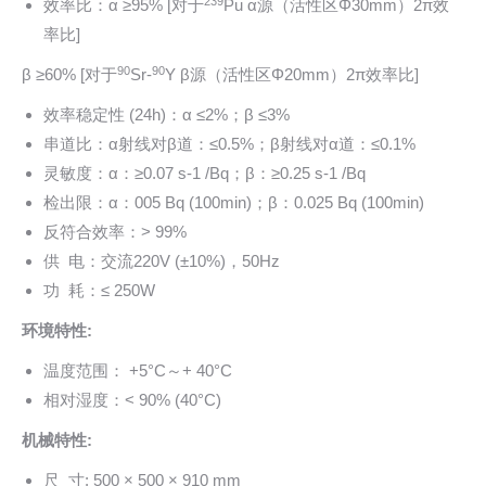
239
效率比：α ≥95% [对于
Pu α源（活性区Φ30mm）2π效
率比]
90
90
β ≥60% [对于
Sr-
Y β源（活性区Φ20mm）2π效率比]
效率稳定性 (24h)：α ≤2%；β ≤3%
串道比：α射线对β道：≤0.5%；β射线对α道：≤0.1%
灵敏度：α：≥0.07 s-1 /Bq；β：≥0.25 s-1 /Bq
检出限：α：005 Bq (100min)；β：0.025 Bq (100min)
反符合效率：> 99%
供 电：交流220V (±10%)，50Hz
功 耗：≤ 250W
环境特性:
温度范围： +5°C～+ 40°C
相对湿度：< 90% (40°C)
机械特性:
尺 寸: 500 × 500 × 910 mm