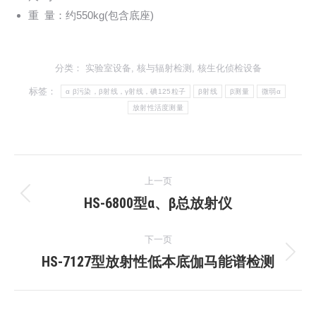
重 量：约550kg(包含底座)
分类：
实验室设备
,
核与辐射检测
,
核生化侦检设备
标签：
α β污染，β射线，γ射线，碘125粒子
β射线
β测量
微弱α
放射性活度测量
文
上一页
章
HS-6800型α、β总放射仪
上
一
导
下一页
文
航
HS-7127型放射性低本底伽马能谱检测
章：
下
一
文