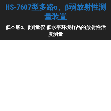
HS-7607型多路α、β弱放射性测
量装置
你在这里：
低本底α、β测量仪 低水平环境样品的放射性活
度测量