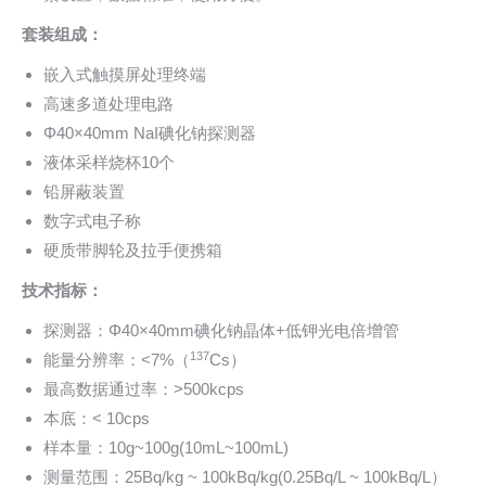
套装组成：
嵌入式触摸屏处理终端
高速多道处理电路
Φ40×40mm NaI碘化钠探测器
液体采样烧杯10个
铅屏蔽装置
数字式电子称
硬质带脚轮及拉手便携箱
技术指标：
探测器：Φ40×40mm碘化钠晶体+低钾光电倍增管
137
能量分辨率：<7%（
Cs）
最高数据通过率：>500kcps
本底：< 10cps
样本量：10g~100g(10mL~100mL)
测量范围：25Bq/kg ~ 100kBq/kg(0.25Bq/L ~ 100kBq/L）