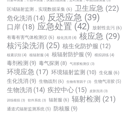
剂量率测量，计数率测量，快速扫描测量，定时测量，本底扣除测量
(3)
卫生应急
(22)
区域辐射监测，实现数据采集
(6)
反恐应急
(39)
危化洗消
(14)
应急处置
(42)
口岸
(18)
放射性去污
(6)
核应急
(29)
有毒有害气体检测仪
(6)
核化洗消
(4)
核污染洗消
(25)
核生化防护服
(12)
核辐射防护服
(9)
核素识别
(4)
核辐射服
(4)
模拟训练
(4)
毒剂检测
(9)
毒气探测
(8)
气溶胶检测仪
(3)
环境应急
(17)
环境辐射监测
(10)
生化服
(6)
生化洗消
(9)
生物战剂
(6)
生物气溶胶
(5)
生物有害因子
(3)
生物洗消
(14)
疾控中心
(15)
皮肤洗消
(3)
辐射检测
(21)
辐射服
(6)
训练模拟
(3)
软件系统
(3)
防核服
(9)
通道式辐射监测系统
(5)