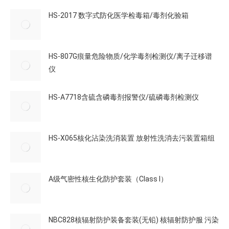
HS-2017 数字式防化医学检毒箱/毒剂化验箱
HS-807G痕量危险物质/化学毒剂检测仪/离子迁移谱
仪
HS-A7718含硫含磷毒剂报警仪/硫磷毒剂检测仪
HS-X065核化沾染洗消装置 放射性洗消去污装置箱组
A级气密性核生化防护套装（Class I）
NBC828核辐射防护装备套装(无铅) 核辐射防护服 污染