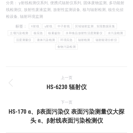
分类：
γ射线检测仪系列
,
便携式辐射仪系列
,
固体废物监测
,
多功能射
线检测仪
,
放射性废液监测
,
放射性监测设备
,
核与辐射检测
,
核生化侦
检设备
,
辐射环境监测
标签：
X射线
γ射线
中子射线
区域辐射监测，实现数据采集
土壤污染检测
核应急
核素鉴别
水和食品放射性活度测量仪
水污染检测
活度测量仪
液体污染检测
环境应急
辐射检测
辐射能谱分析仪
食物污染检测
文
上一页
章
HS-6230 辐射仪
上
一
导
下一页
文
航
HS-170 α、β表面污染仪 表面污染测量仪大探
章：
下
头 α、β射线表面污染检测仪
一
文