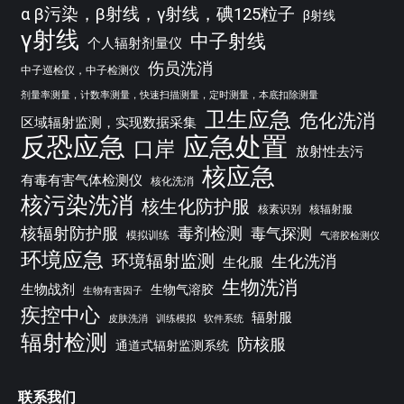
α β污染，β射线，γ射线，碘125粒子
β射线
γ射线
中子射线
个人辐射剂量仪
伤员洗消
中子巡检仪，中子检测仪
剂量率测量，计数率测量，快速扫描测量，定时测量，本底扣除测量
卫生应急
危化洗消
区域辐射监测，实现数据采集
反恐应急
应急处置
口岸
放射性去污
核应急
有毒有害气体检测仪
核化洗消
核污染洗消
核生化防护服
核素识别
核辐射服
核辐射防护服
毒剂检测
毒气探测
模拟训练
气溶胶检测仪
环境应急
环境辐射监测
生化洗消
生化服
生物洗消
生物战剂
生物气溶胶
生物有害因子
疾控中心
辐射服
皮肤洗消
训练模拟
软件系统
辐射检测
防核服
通道式辐射监测系统
联系我们