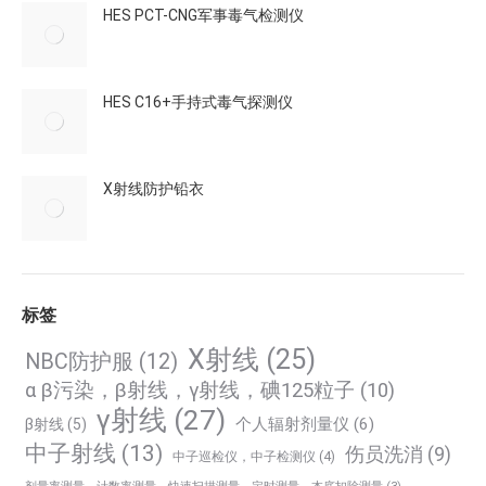
HES PCT-CNG军事毒气检测仪
HES C16+手持式毒气探测仪
X射线防护铅衣
标签
X射线
(25)
NBC防护服
(12)
α β污染，β射线，γ射线，碘125粒子
(10)
γ射线
(27)
个人辐射剂量仪
(6)
β射线
(5)
中子射线
(13)
伤员洗消
(9)
中子巡检仪，中子检测仪
(4)