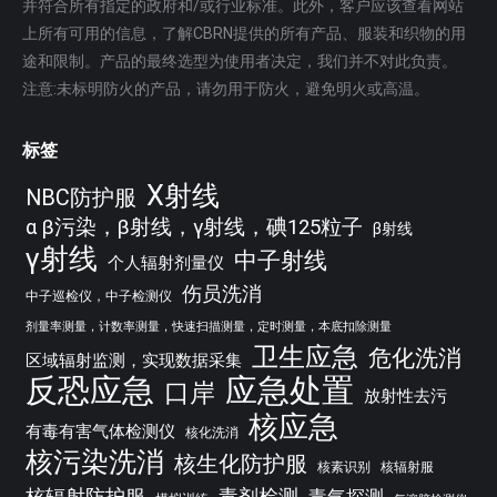
并符合所有指定的政府和/或行业标准。此外，客户应该查看网站
上所有可用的信息，了解CBRN提供的所有产品、服装和织物的用
途和限制。产品的最终选型为使用者决定，我们并不对此负责。
注意:未标明防火的产品，请勿用于防火，避免明火或高温。
标签
X射线
NBC防护服
α β污染，β射线，γ射线，碘125粒子
β射线
γ射线
中子射线
个人辐射剂量仪
伤员洗消
中子巡检仪，中子检测仪
剂量率测量，计数率测量，快速扫描测量，定时测量，本底扣除测量
卫生应急
危化洗消
区域辐射监测，实现数据采集
反恐应急
应急处置
口岸
放射性去污
核应急
有毒有害气体检测仪
核化洗消
核污染洗消
核生化防护服
核素识别
核辐射服
核辐射防护服
毒剂检测