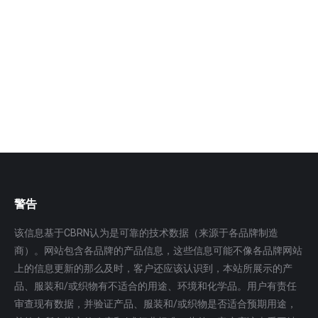
HS-5300 全双工群组通信防护系统
HS-52300 全双工群组通信防护系统具有全双工无线通话
和扩声通话功能，与防毒面具结合使用，根据实际需
要，近…
更多
警告
该信息基于CBRN认为是可靠的技术数据（来源于各品牌制造
商）。网站包含各品牌的产品信息，这些信息可能不像各品牌网站
上的信息更新的那么及时，客户还应该认识到，本站所展示的产
品、服装和/或织物有不适合的用途、环境和化学品。用户有责任
审查现有数据，并验证产品、服装和/或织物是否适合预期用途，