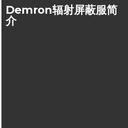
Demron辐射屏蔽服简
介
Demron-W辐射屏蔽材料是美国辐射屏蔽技术研究开发的一种改
性聚乙烯（PE）和聚氯乙烯（PVC）的新技术，采用该技术改
性的聚乙烯和聚氯乙烯具有抗核辐射能力，可以用作核辐射屏
蔽材料。这种聚合物衬层采用屏蔽材料使用钽材料制成，钽在
物质衰减系数、对抗γ、X线和β放射物都与铅相当，可以有效的
对辐射进行吸收。
Demron聚合物衬层和天然或者合成无纺布材料生产的一种织
物，然后用于制备可以抗辐射的安全服装。这种服装的
重量仅
是传统的铅服装的五分之一
。它的抗辐射能力在现有的防护服
装之上。这种材料已经经过包括哥伦比亚大学和乔治亚技术研
究院的独立检测。产品既可以用于军事方面，也可以用于民用
方面，可以用于生产防护服装、帐篷，还可以生产飞机衬里。