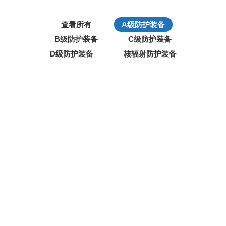
查看所有
A级防护装备
B级防护装备
C级防护装备
D级防护装备
核辐射防护装备
TINGLEY HazProof 高等级防化靴 A级防
护靴 A级防护服用靴
型号：#82330 品牌：美国 TINGLEY （艇力） 规格：
7#-15# 材质：防火阻燃PVC改性材料，阻…