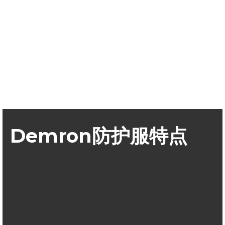
Demron防护服特点
Demron辐射防护服，钽在物质衰减系数、对抗γ、X线和β
放射物都与铅相当
Demron物理特性柔软，比铅制防护服穿着舒适，便于工作
和手的活动，具有更好的散热性
与铅不同，Demron是无毒的，对于使用者不会造成皮肤损