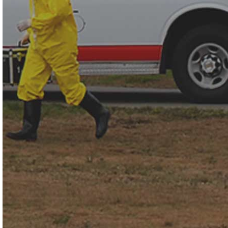
用于突发公共事件核与辐射、生物、化学事故现场的个人防护
装备；应用于核生化事故处置，恐怖袭击事件应急响应，核与
辐射紧急事件处理，辐射环境检测，口岸核生化有害因子应
急，卫生应急，环境应急，核电站，军用，民用等领域。符合
NFPA1994/2007有关化学、生物、核与放射性恐怖事件应急装
备2级材料的全部要求。