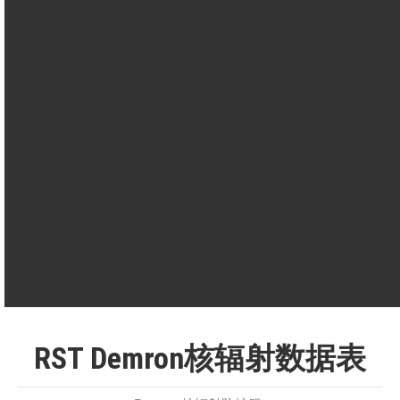
间
透
（连续接触 8
对乙烷硫酸盐
阻
小时测试）
（液体）的渗透
60分钟
力
=
时间
平均值，化学
散
Demron防护服
该值表示冷
防护服
热
183.5（W/m2）
度大热
120（W/m2）
RST Demron核辐射数据表