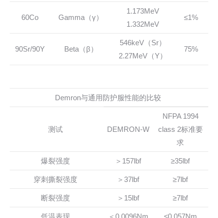
1.173MeV
60Co
Gamma（γ）
≤1%
1.332MeV
546keV（Sr）
90Sr/90Y
Beta（β）
75%
2.27MeV（Y）
Demron与通用防护服性能的比较
NFPA 1994
测试
DEMRON-W
class 2标准要
求
爆裂强度
＞157lbf
≥35lbf
穿刺撕裂强度
＞37lbf
≥7lbf
断裂强度
＞15lbf
≥7lbf
低温表现
＜0.0096Nm
≤0.057Nm