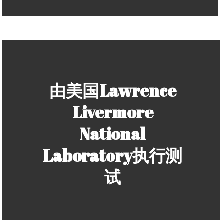
由美国Lawrence
Livermore
National
Laboratory执行测
试