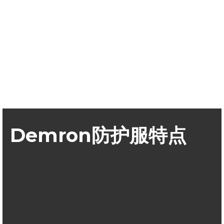
Demron防护服特点
Demron辐射防护服，钽在物质衰减系数、对抗γ、X线和β
放射物都与铅相当
Demron物理特性柔软，比铅制防护服穿着舒适，便于工作
和手的活动，具有更好的散热性
与铅不同，Demron是无毒的，对于使用者不会造成皮肤损