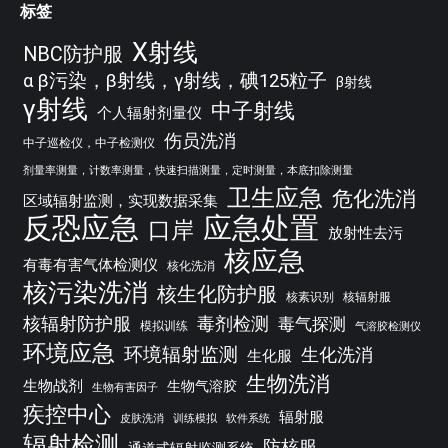
标签
X射线
NBC防护服
α β污染，β射线，γ射线，碘125粒子
β射线
γ射线
中子射线
个人辐射剂量仪
伤员洗消
中子巡检仪，中子检测仪
剂量率测量，计数率测量，快速扫描测量，定时测量，本底扣除测量
卫生应急
危化洗消
区域辐射监测，实现数据采集
反恐应急
应急处置
口岸
放射性去污
核应急
有毒有害气体检测仪
核化洗消
核污染洗消
核生化防护服
核素识别
核辐射服
核辐射防护服
毒剂检测
毒气探测
模拟训练
气溶胶检测仪
环境应急
环境辐射监测
生化洗消
生化服
生物洗消
生物战剂
生物气溶胶
生物有害因子
疾控中心
辐射服
皮肤洗消
训练模拟
软件系统
辐射检测
防核服
通道式辐射监测系统