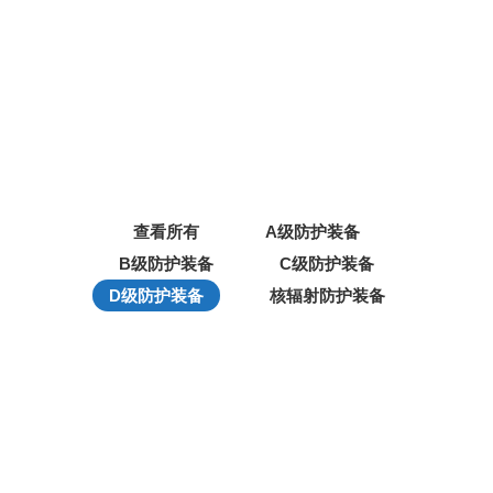
HE-1233环保可降解一次性核沾染防护
服
产品介绍： HE-1233环保可降解一次性核沾染防护服连
体工作服、实验工作服有一种特殊涂层，使其能够防溅
湿。这…
更多
查看所有
A级防护装备
B级防护装备
C级防护装备
D级防护装备
核辐射防护装备