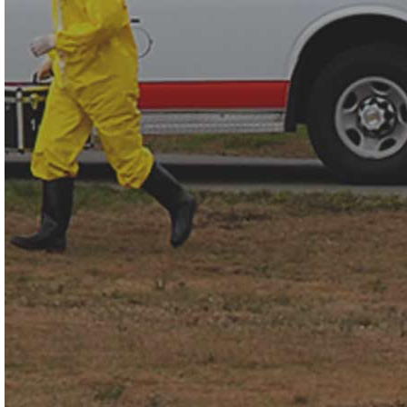
用于突发公共事件核与辐射、生物、化学事故现场的个人防护
装备；应用于核生化事故处置，恐怖袭击事件应急响应，核与
辐射紧急事件处理，辐射环境检测，口岸核生化有害因子应
急，卫生应急，环境应急，核电站，军用，民用等领域。符合
NFPA1994/2007有关化学、生物、核与放射性恐怖事件应急装
备2级材料的全部要求。