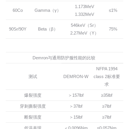
1.173MeV
60Co
Gamma（γ）
≤1%
1.332MeV
546keV（Sr）
90Sr/90Y
Beta（β）
75%
2.27MeV（Y）
Demron与通用防护服性能的比较
NFPA 1994
测试
DEMRON-W
class 2标准要
求
爆裂强度
＞157lbf
≥35lbf
穿刺撕裂强度
＞37lbf
≥7lbf
断裂强度
＞15lbf
≥7lbf
低温表现
＜0.0096Nm
≤0.057Nm