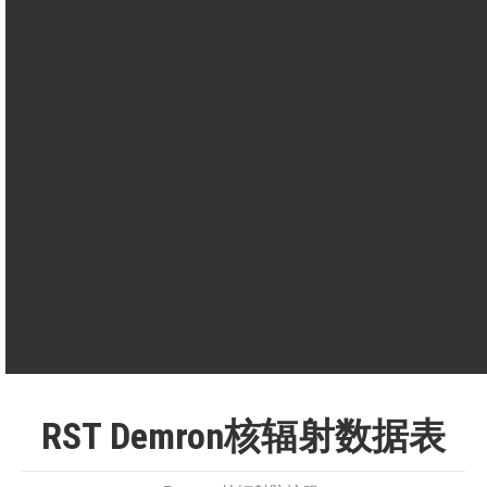
间
透
（连续接触 8
对乙烷硫酸盐
阻
小时测试）
（液体）的渗透
60分钟
力
=
时间
平均值，化学
散
Demron防护服
该值表示冷
防护服
热
183.5（W/m2）
度大热
120（W/m2）
RST Demron核辐射数据表