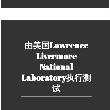
由美国Lawrence
Livermore
National
Laboratory执行测
试