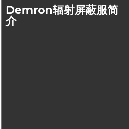
Demron辐射屏蔽服简
介
Demron-W辐射屏蔽材料是美国辐射屏蔽技术研究开发的一种改
性聚乙烯（PE）和聚氯乙烯（PVC）的新技术，采用该技术改
性的聚乙烯和聚氯乙烯具有抗核辐射能力，可以用作核辐射屏
蔽材料。这种聚合物衬层采用屏蔽材料使用钽材料制成，钽在
物质衰减系数、对抗γ、X线和β放射物都与铅相当，可以有效的
对辐射进行吸收。
Demron聚合物衬层和天然或者合成无纺布材料生产的一种织
物，然后用于制备可以抗辐射的安全服装。这种服装的
重量仅
是传统的铅服装的五分之一
。它的抗辐射能力在现有的防护服
装之上。这种材料已经经过包括哥伦比亚大学和乔治亚技术研
究院的独立检测。产品既可以用于军事方面，也可以用于民用
方面，可以用于生产防护服装、帐篷，还可以生产飞机衬里。