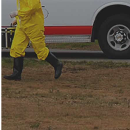
用于突发公共事件核与辐射、生物、化学事故现场的个人防护
装备；应用于核生化事故处置，恐怖袭击事件应急响应，核与
辐射紧急事件处理，辐射环境检测，口岸核生化有害因子应
急，卫生应急，环境应急，核电站，军用，民用等领域。符合
NFPA1994/2007有关化学、生物、核与放射性恐怖事件应急装
备2级材料的全部要求。