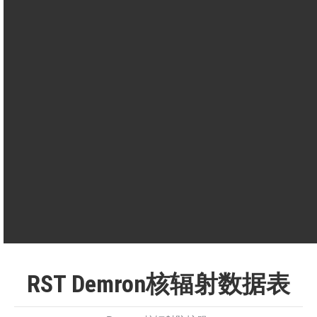
间
透
（连续接触 8
对乙烷硫酸盐
阻
小时测试）
（液体）的渗透
60分钟
力
=
时间
平均值，化学
散
Demron防护服
该值表示冷
防护服
热
183.5（W/m2）
度大热
120（W/m2）
RST Demron核辐射数据表