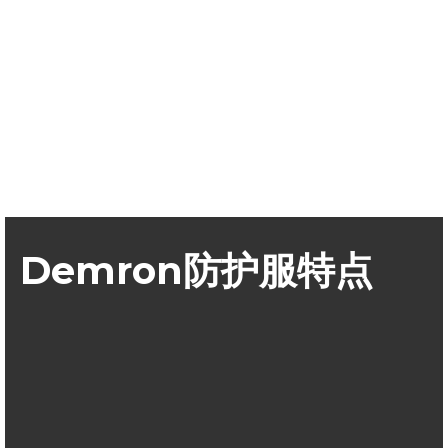
Demron防护服特点
Demron辐射防护服，钽在物质衰减系数、对抗γ、X线和β
放射物都与铅相当
Demron物理特性柔软，比铅制防护服穿着舒适，便于工作
和手的活动，具有更好的散热性
与铅不同，Demron是无毒的，对于使用者不会造成皮肤损