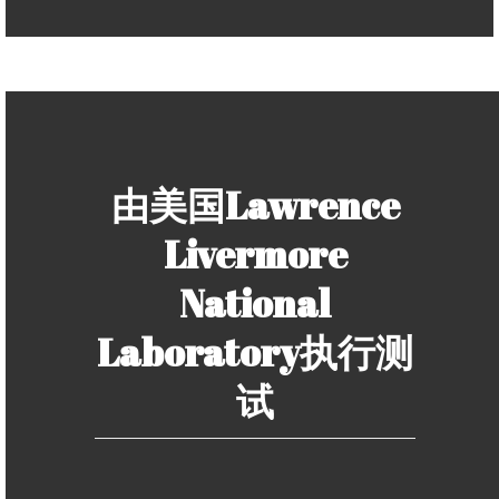
由美国Lawrence
Livermore
National
Laboratory执行测
试