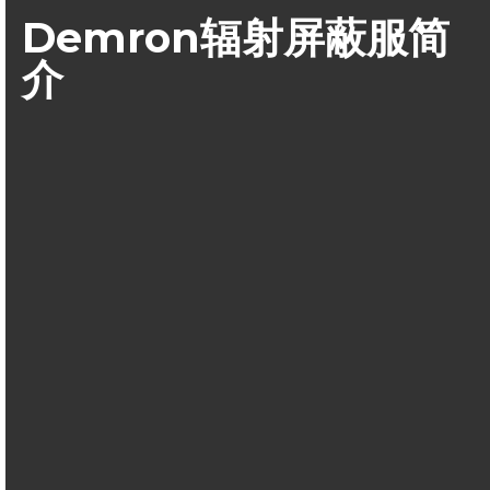
Demron辐射屏蔽服简
介
Demron-W辐射屏蔽材料是美国辐射屏蔽技术研究开发的一种改
性聚乙烯（PE）和聚氯乙烯（PVC）的新技术，采用该技术改
性的聚乙烯和聚氯乙烯具有抗核辐射能力，可以用作核辐射屏
蔽材料。这种聚合物衬层采用屏蔽材料使用钽材料制成，钽在
物质衰减系数、对抗γ、X线和β放射物都与铅相当，可以有效的
对辐射进行吸收。
Demron聚合物衬层和天然或者合成无纺布材料生产的一种织
物，然后用于制备可以抗辐射的安全服装。这种服装的
重量仅
是传统的铅服装的五分之一
。它的抗辐射能力在现有的防护服
装之上。这种材料已经经过包括哥伦比亚大学和乔治亚技术研
究院的独立检测。产品既可以用于军事方面，也可以用于民用
方面，可以用于生产防护服装、帐篷，还可以生产飞机衬里。