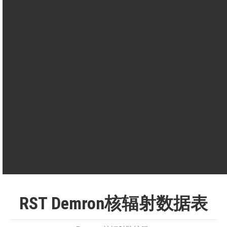
间
透
（连续接触 8
对乙烷硫酸盐
阻
小时测试）
（液体）的渗透
60分钟
力
=
时间
平均值，化学
散
Demron防护服
该值表示冷
防护服
热
183.5（W/m2）
度大热
120（W/m2）
RST Demron核辐射数据表