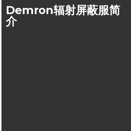
Demron辐射屏蔽服简
介
Demron-W辐射屏蔽材料是美国辐射屏蔽技术研究开发的一种改
性聚乙烯（PE）和聚氯乙烯（PVC）的新技术，采用该技术改
性的聚乙烯和聚氯乙烯具有抗核辐射能力，可以用作核辐射屏
蔽材料。这种聚合物衬层采用屏蔽材料使用钽材料制成，钽在
物质衰减系数、对抗γ、X线和β放射物都与铅相当，可以有效的
对辐射进行吸收。
Demron聚合物衬层和天然或者合成无纺布材料生产的一种织
物，然后用于制备可以抗辐射的安全服装。这种服装的
重量仅
是传统的铅服装的五分之一
。它的抗辐射能力在现有的防护服
装之上。这种材料已经经过包括哥伦比亚大学和乔治亚技术研
究院的独立检测。产品既可以用于军事方面，也可以用于民用
方面，可以用于生产防护服装、帐篷，还可以生产飞机衬里。