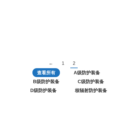
用于突发事件生物、化学事故现场的个人防护装备；应
用于化学或生化武器等军队和国防领域、生化、多种高
浓度化学品防护…
更多
←
1
2
查看所有
A级防护装备
B级防护装备
C级防护装备
D级防护装备
核辐射防护装备