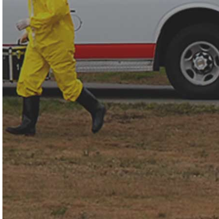
用于突发公共事件核与辐射、生物、化学事故现场的个人防护
装备；应用于核生化事故处置，恐怖袭击事件应急响应，核与
辐射紧急事件处理，辐射环境检测，口岸核生化有害因子应
急，卫生应急，环境应急，核电站，军用，民用等领域。符合
NFPA1994/2007有关化学、生物、核与放射性恐怖事件应急装
备2级材料的全部要求。