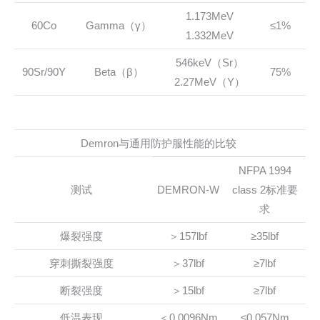
1.173MeV
60Co
Gamma（γ）
≤1%
1.332MeV
546keV（Sr）
90Sr/90Y
Beta（β）
75%
2.27MeV（Y）
Demron与通用防护服性能的比较
NFPA 1994
测试
DEMRON-W
class 2标准要
求
爆裂强度
＞157lbf
≥35lbf
穿刺撕裂强度
＞37lbf
≥7lbf
断裂强度
＞15lbf
≥7lbf
低温表现
＜0.0096Nm
≤0.057Nm