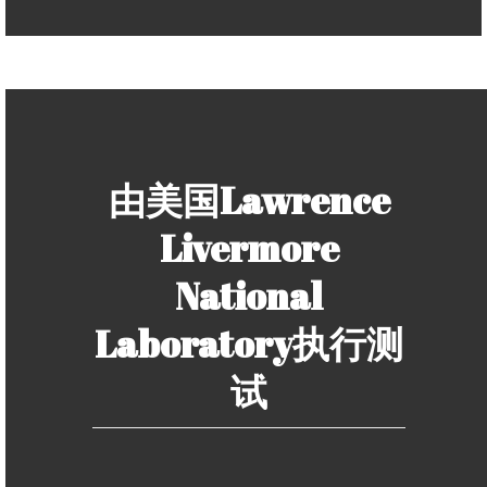
由美国Lawrence
Livermore
National
Laboratory执行测
试