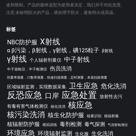
途和限制。产品的最终选型为使用者决定，我们并不对此负责。
注意:未标明防火的产品，请勿用于防火，避免明火或高温。
标签
X射线
NBC防护服
α β污染，β射线，γ射线，碘125粒子
β射线
γ射线
中子射线
个人辐射剂量仪
伤员洗消
中子巡检仪，中子检测仪
剂量率测量，计数率测量，快速扫描测量，定时测量，本底扣除测量
卫生应急
危化洗消
区域辐射监测，实现数据采集
反恐应急
应急处置
口岸
放射性去污
核应急
有毒有害气体检测仪
核化洗消
核污染洗消
核生化防护服
核素识别
核辐射服
核辐射防护服
毒剂检测
毒气探测
模拟训练
气溶胶检测仪
环境应急
环境辐射监测
生化洗消
生化服