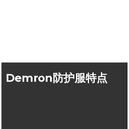
Demron防护服特点
Demron辐射防护服，钽在物质衰减系数、对抗γ、X线和β
放射物都与铅相当
Demron物理特性柔软，比铅制防护服穿着舒适，便于工作
和手的活动，具有更好的散热性
与铅不同，Demron是无毒的，对于使用者不会造成皮肤损